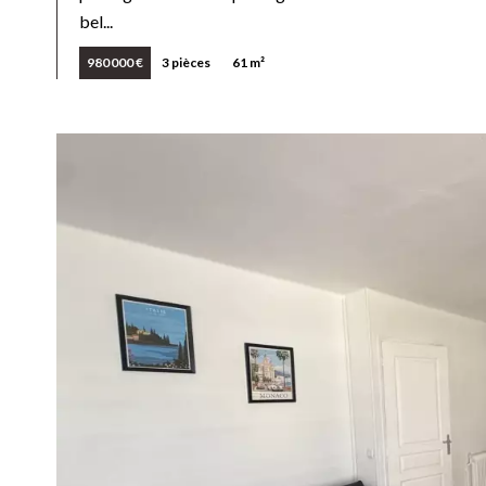
bel...
980 000 €
3 pièces
61 m²