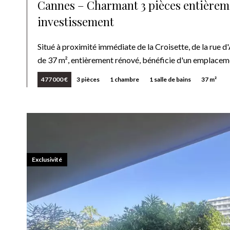
Cannes – Charmant 3 pièces entièreme
investissement
Situé à proximité immédiate de la Croisette, de la rue 
de 37 m², entièrement rénové, bénéficie d'un emplaceme
477 000 €
3 pièces
1 chambre
1 salle de bains
37 m²
Exclusivité